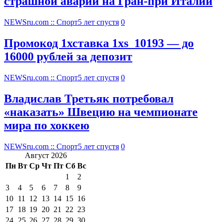
страшной аварии на Гран-при Италии
NEWSru.com :: Спорт
5 лет спустя
0
Промокод 1хставка 1xs_10193 — до
16000 рублей за депозит
NEWSru.com :: Спорт
5 лет спустя
0
Владислав Третьяк потребовал
«наказать» Швецию на чемпионате
мира по хоккею
NEWSru.com :: Спорт
5 лет спустя
0
Август 2026
Пн
Вт
Ср
Чт
Пт
Сб
Вс
1
2
3
4
5
6
7
8
9
10
11
12
13
14
15
16
17
18
19
20
21
22
23
24
25
26
27
28
29
30