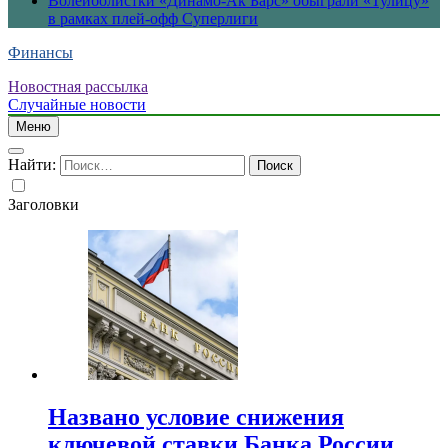
Волейболистки «Динамо-Ак Барс» обыграли «Тулицу»
в рамках плей-офф Суперлиги
Финансы
Новостная рассылка
Случайные новости
Меню
Найти:
Заголовки
Названо условие снижения
ключевой ставки Банка России