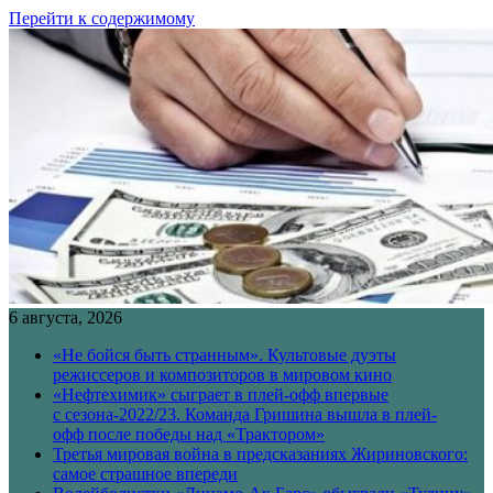
Перейти к содержимому
6 августа, 2026
«Не бойся быть странным». Культовые дуэты
режиссеров и композиторов в мировом кино
«Нефтехимик» сыграет в плей-офф впервые
с сезона-2022/23. Команда Гришина вышла в плей-
офф после победы над «Трактором»
Третья мировая война в предсказаниях Жириновского:
самое страшное впереди