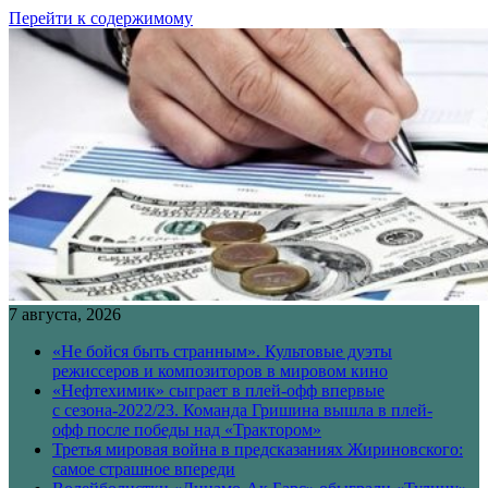
Перейти к содержимому
7 августа, 2026
«Не бойся быть странным». Культовые дуэты
режиссеров и композиторов в мировом кино
«Нефтехимик» сыграет в плей-офф впервые
с сезона-2022/23. Команда Гришина вышла в плей-
офф после победы над «Трактором»
Третья мировая война в предсказаниях Жириновского:
самое страшное впереди