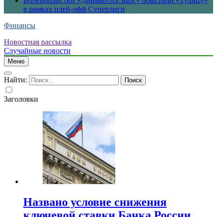
Волейболистки «Динамо-Ак Барс» обыграли «Тулицу»
в рамках плей-офф Суперлиги
Финансы
Новостная рассылка
Случайные новости
Меню
Найти:
Заголовки
Названо условие снижения
ключевой ставки Банка России