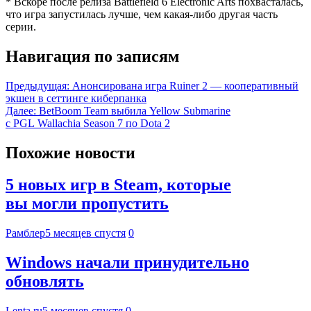
* Вскоре после релиза Battlefield 6 Electronic Arts похвасталась,
что игра запустилась лучше, чем какая-либо другая часть
серии.
Навигация по записям
Предыдущая:
Анонсирована игра Ruiner 2 — кооперативный
экшен в сеттинге киберпанка
Далее:
BetBoom Team выбила Yellow Submarine
с PGL Wallachia Season 7 по Dota 2
Похожие новости
5 новых игр в Steam, которые
вы могли пропустить
Рамблер
5 месяцев спустя
0
Windows начали принудительно
обновлять
Lenta.ru
5 месяцев спустя
0