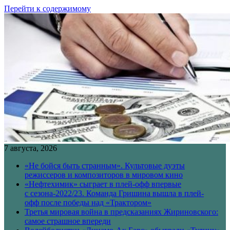
Перейти к содержимому
7 августа, 2026
«Не бойся быть странным». Культовые дуэты
режиссеров и композиторов в мировом кино
«Нефтехимик» сыграет в плей-офф впервые
с сезона-2022/23. Команда Гришина вышла в плей-
офф после победы над «Трактором»
Третья мировая война в предсказаниях Жириновского:
самое страшное впереди