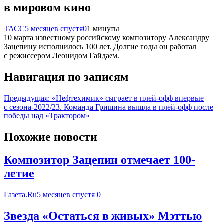
в мировом кино
ТАСС
5 месяцев спустя
0
1 минуты
10 марта известному российскому композитору Александру
Зацепину исполнилось 100 лет. Долгие годы он работал
с режиссером Леонидом Гайдаем.
Навигация по записям
Предыдущая:
«Нефтехимик» сыграет в плей-офф впервые
с сезона-2022/23. Команда Гришина вышла в плей-офф после
победы над «Трактором»
Похожие новости
Композитор Зацепин отмечает 100-
летие
Газета.Ru
5 месяцев спустя
0
Звезда «Остаться в живых» Мэттью