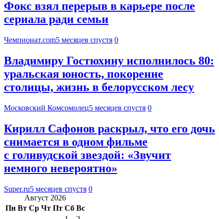
Фокс взял перерыв в карьере после
сериала ради семьи
Чемпионат.com
5 месяцев спустя
0
Владимиру Гостюхину исполнилось 80:
уральская юность, покорение
столицы, жизнь в белорусском лесу
Московский Комсомолец
5 месяцев спустя
0
Кирилл Сафонов раскрыл, что его дочь
снимается в одном фильме
с голивудской звездой: «Звучит
немного невероятно»
Super.ru
5 месяцев спустя
0
Август 2026
Пн
Вт
Ср
Чт
Пт
Сб
Вс
1
2