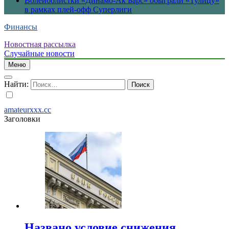
Волейболистки «Динамо-Ак Барс» обыграли «Тулицу»
в рамках плей-офф Суперлиги
Финансы
Новостная рассылка
Случайные новости
Меню
Найти:
amateurxxx.cc
Заголовки
Названо условие снижения